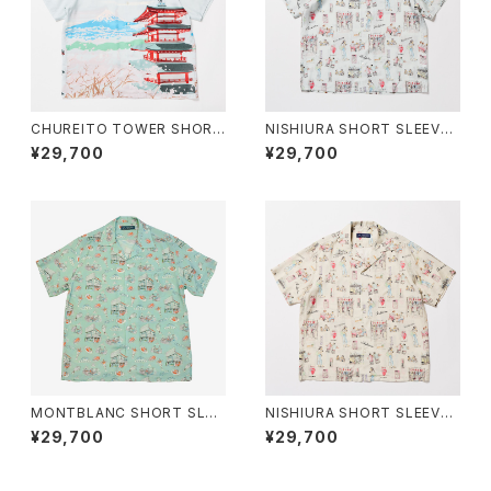
CHUREITO TOWER SHORT
NISHIURA SHORT SLEEVE
SLEEVE - SAXE BLUE
- SAXE BLUE
¥29,700
¥29,700
MONTBLANC SHORT SLEE
NISHIURA SHORT SLEEVE
VE - GREEN
- ECRU
¥29,700
¥29,700