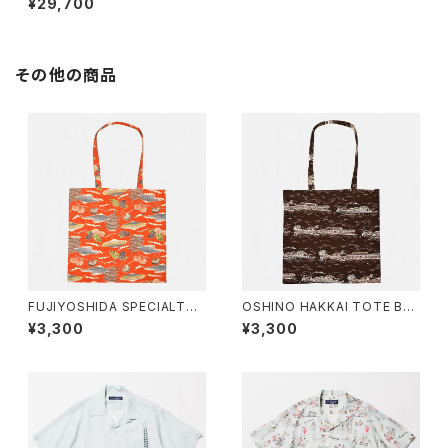
¥29,700
その他の商品
FUJIYOSHIDA SPECIALTY
OSHINO HAKKAI TOTE BA
TOTE BAG
G
¥3,300
¥3,300